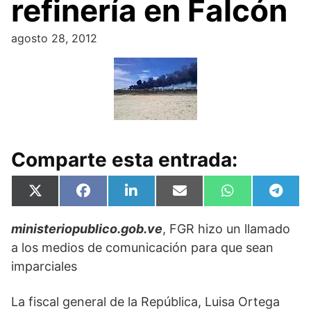
refinería en Falcón
agosto 28, 2012
Comparte esta entrada:
Compartir
Compartir
Compartir
Compartir
Compartir
Compa
X
F
L
E
W
T
en
en
en
en
en
en
(
a
i
m
h
e
T
c
n
a
a
l
ministeriopublico.gob.ve
, FGR hizo un llamado
w
e
k
i
t
e
i
b
e
l
s
g
a los medios de comunicación para que sean
t
o
d
A
r
t
o
I
p
a
imparciales
e
k
n
p
m
r
)
La fiscal general de la República, Luisa Ortega