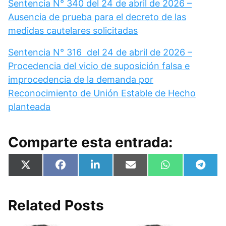
Sentencia N° 340 del 24 de abril de 2026 –
Ausencia de prueba para el decreto de las
medidas cautelares solicitadas
Sentencia N° 316 del 24 de abril de 2026 –
Procedencia del vicio de suposición falsa e
improcedencia de la demanda por
Reconocimiento de Unión Estable de Hecho
planteada
Comparte esta entrada:
Compartir
Compartir
Compartir
Compartir
Compartir
Compa
X
F
L
E
W
T
en
en
en
en
en
en
(
a
i
m
h
e
T
c
n
a
a
l
w
e
k
i
t
e
i
b
e
l
s
g
Related Posts
t
o
d
A
r
t
o
I
p
a
e
k
n
p
m