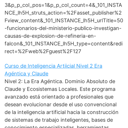
3&p_p_col_pos=1&p_p_col_count=4&_101_INSTA
NCE_lh5H_struts_action=%2Fasset_publisher%2
Fview_content&_101_INSTANCE_lh5H_urlTitle=50
-funcionarios-del-ministerio-publico-investigan-
causas-de-explosion-de-refineria-en-
falcon&_101_INSTANCE_lh5H_type=content&redi
rect=%2Fweb%2Fguest%2F127
Curso de Inteligencia Artiicial Nivel 2 Era
Agéntica y Claude
Nivel 2: La Era Agéntica. Dominio Absoluto de
Claude y Ecosistemas Locales. Este programa
avanzado está orientado a profesionales que
desean evolucionar desde el uso convencional
de la inteligencia artificial hacia la construcción
de sistemas de trabajo inteligentes, bases de
conocimiento especializadas, herramientas