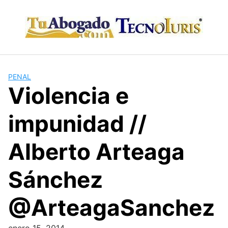
Skip
to
content
PENAL
Violencia e
impunidad //
Alberto Arteaga
Sánchez
@ArteagaSanchez